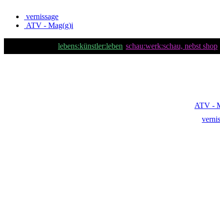
vernissage
ATV - Mag(g)i
lebens:künstler:leben
schau:werk:schau, nebst shop
ATV - M
verni